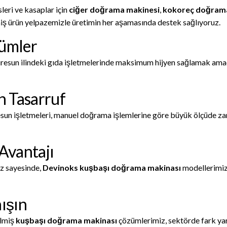
leri ve kasaplar için
ciğer doğrama makinesi
,
kokoreç doğrama
iş ürün yelpazemizle üretimin her aşamasında destek sağlıyoruz.
zümler
resun ilindeki gıda işletmelerinde maksimum hijyen sağlamak amacı
 Tasarruf
esun işletmeleri, manuel doğrama işlemlerine göre büyük ölçüde zam
 Avantajı
ız sayesinde,
Devinoks kuşbaşı doğrama makinası
modellerimizd
nışın
ilmiş
kuşbaşı doğrama makinası
çözümlerimiz, sektörde fark yar