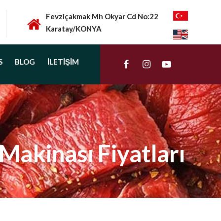
Fevziçakmak Mh Okyar Cd No:22
Karatay/KONYA
S
BLOG
İLETIŞIM
akinası Fiyatları