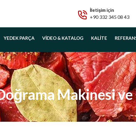
İletişim için
+90 332 345 08 43
YEDEK PARÇA
VIDEO & KATALOG
KALITE
REFERAN
Doğrama Makinesi ve M