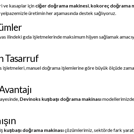
ri ve kasaplar için
ciğer doğrama makinesi
,
kokoreç doğrama m
 yelpazemizle üretimin her aşamasında destek sağlıyoruz.
zümler
vas ilindeki gıda işletmelerinde maksimum hijyen sağlamak amacıyla
 Tasarruf
as işletmeleri, manuel doğrama işlemlerine göre büyük ölçüde zaman v
 Avantajı
 sayesinde,
Devinoks kuşbaşı doğrama makinası
modellerimizde 
nışın
miş
kuşbaşı doğrama makinası
çözümlerimiz, sektörde fark yaratı