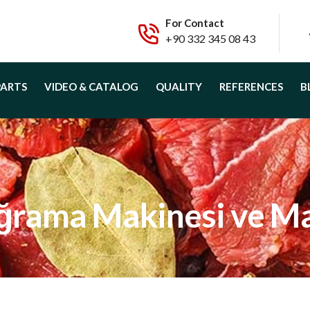
For Contact
+90 332 345 08 43
PARTS
VIDEO & CATALOG
QUALITY
REFERENCES
B
ğrama Makinesi ve Mak