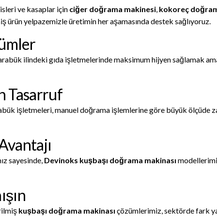
sleri ve kasaplar için
ciğer doğrama makinesi
,
kokoreç doğram
iş ürün yelpazemizle üretimin her aşamasında destek sağlıyoruz.
zümler
rabük ilindeki gıda işletmelerinde maksimum hijyen sağlamak amacı
 Tasarruf
abük işletmeleri, manuel doğrama işlemlerine göre büyük ölçüde za
 Avantajı
mız sayesinde,
Devinoks kuşbaşı doğrama makinası
modellerimiz
nışın
rilmiş
kuşbaşı doğrama makinası
çözümlerimiz, sektörde fark ya